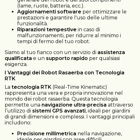
(lame, ruote, batteria, ecc.).
Aggiornamenti software
per ottimizzare le
prestazioni e garantire l'uso delle ultime
funzionalità.
Riparazioni tempestive
in caso di
malfunzionamenti, per ridurre al minimo i
tempi di fermo del tuo robot.
Siamo al tuo fianco con un servizio di
assistenza
qualificata
e un
supporto rapido
per qualsiasi
esigenza.
I Vantaggi dei Robot Rasaerba con Tecnologia
RTK
La
tecnologia RTK
(Real-Time Kinematic)
rappresenta una vera e propria innovazione nel
mondo dei robot rasaerba. Questa tecnologia
permette una
navigazione ultra-precisa
attraverso
l’utilizzo di
sistemi GPS avanzati
, ideali per giardini
di grandi dimensioni e complessi. I vantaggi principali
includono:
Precisione millimetrica
nella navigazione,
ideale per giardini con aree difficili.