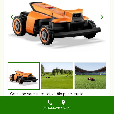
- Gestione satellitare senza filo perimetrale
- Per aree fino a 24000 mq
- Regolazione elettronica dell'altezza di taglio
- Trazione 4x4 e gestione di pendenze fino a 80%
CHIAMA
TROVACI
- Ricarica automatica