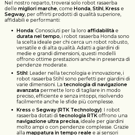
Nel nostro reparto, troverai solo robot rasaerba
delle
migliori marche
, come
Honda
,
Stihl
,
Kress
e
Segway
, per offrirti prodotti di qualità superiore,
affidabili e performanti:
Honda
: Conosciuti per la loro
affidabilità
e
durata nel tempo
, i robot rasaerba Honda sono
la scelta ideale per chi cerca un robot robusto,
versatile e di alta qualità. Adatti a giardini di
medie e grandi dimensioni, questi modelli
offrono ottime prestazioni anche in presenza di
pendenze moderate.
Stihl
: Leader nella tecnologia e innovazione, i
robot rasaerba Stihl sono perfetti per giardini di
varie dimensioni. La
tecnologia di navigazione
avanzata
permette loro di tagliare in modo
preciso, efficiente e senza intoppi, risolvendo
facilmente anche le sfide più complesse.
Kress
e
Segway (RTK Technology)
: I robot
rasaerba dotati di
tecnologia RTK
offrono una
navigazione ultra precisa
, ideale per giardini
molto ampi o con pendenze complesse. Grazie
alla
mappatura in tempo reale
e ai sensori