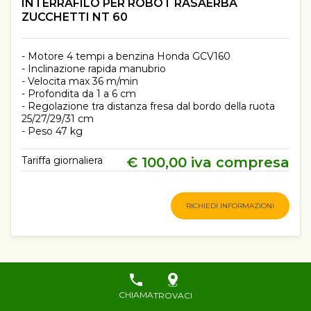
INTERRAFILO PER ROBOT RASAERBA
ZUCCHETTI NT 60
- Motore 4 tempi a benzina Honda GCV160
- Inclinazione rapida manubrio
- Velocita max 36 m/min
- Profondita da 1 a 6 cm
- Regolazione tra distanza fresa dal bordo della ruota
25/27/29/31 cm
- Peso 47 kg
Tariffa giornaliera
€ 100,00 iva compresa
RICHIEDI INFORMAZIONI
1
2
3
4
CHIAMA
TROVACI