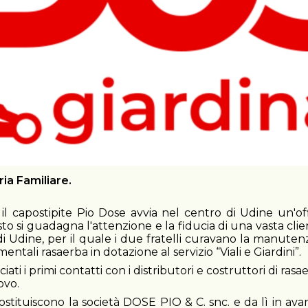
ia Familiare.
capostipite Pio Dose avvia nel centro di Udine un'offic
o si guadagna l'attenzione e la fiducia di una vasta clien
 di Udine, per il quale i due fratelli curavano la manuten
dimentali rasaerba in dotazione al servizio “Viali e G
ati i primi contatti con i distributori e costruttori di ras
uovo.
costituiscono la società DOSE PIO & C. snc. e da lì in av