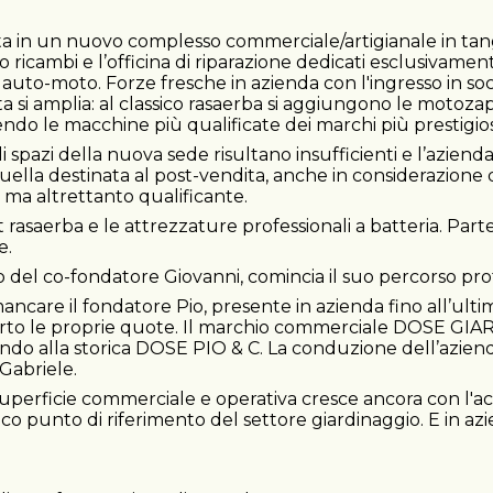
e.
sta in un nuovo complesso commerciale/artigianale in ta
o ricambi e l’officina di riparazione dedicati esclusivame
to-moto. Forze fresche in azienda con l'ingresso in societ
ta si amplia: al classico rasaerba si aggiungono le motozapp
rendo le macchine più qualificate dei marchi più prestigio
i spazi della nuova sede risultano insufficienti e l’aziend
quella destinata al post-vendita, anche in considerazione
o ma altrettanto qualificante.
t rasaerba e le attrezzature professionali a batteria. Par
te.
io del co-fondatore Giovanni, comincia il suo percorso pr
ancare il fondatore Pio, presente in azienda fino all’ulti
berto le proprie quote. Il marchio commerciale DOSE GIAR
do alla storica DOSE PIO & C. La conduzione dell’aziend
 Gabriele.
uperficie commerciale e operativa cresce ancora con l'acqu
 punto di riferimento del settore giardinaggio. E in azi