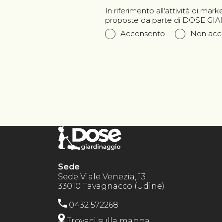
In riferimento all'attività di ma
proposte da parte di DOSE G
Acconsento
Non acc
Sede
Sede Viale Venezia, 13
33010 Tavagnacco (Udine)
0432 572268
Trovaci sulla mappa