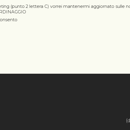
rketing (punto 2 lettera C) vorrei mantenermi aggiornato sulle no
IARDINAGGIO
onsento
(