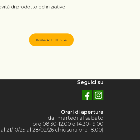
vità di prodotto ed iniziative
INVIA RICHIESTA
Seguici su
Orari di apertura
dal martedi al sabato
ore 08.30-12.00 e 14.30-19.00
dal 21/10/25 al 28/02/26 chiusura ore 18.00)