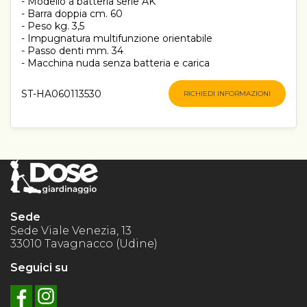
- Modello a batteria serie AK
- Barra doppia cm. 60
- Peso kg. 3,5
- Impugnatura multifunzione orientabile
- Passo denti mm. 34
- Macchina nuda senza batteria e carica
ST-HA060113530
RICHIEDI INFORMAZIONI
Sede
Sede Viale Venezia, 13
33010 Tavagnacco (Udine)
Seguici su