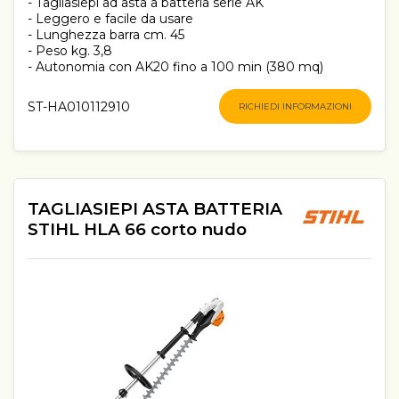
- Tagliasiepi ad asta a batteria serie AK
- Leggero e facile da usare
- Lunghezza barra cm. 45
- Peso kg. 3,8
- Autonomia con AK20 fino a 100 min (380 mq)
ST-HA010112910
RICHIEDI INFORMAZIONI
TAGLIASIEPI ASTA BATTERIA
STIHL HLA 66 corto nudo