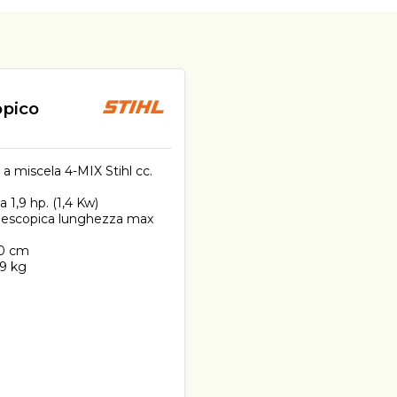
opico
 a miscela 4-MIX Stihl cc.
 1,9 hp. (1,4 Kw)
elescopica lunghezza max
30 cm
,9 kg