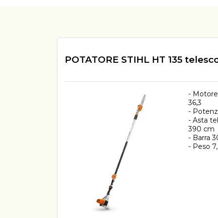
POTATORE STIHL HT 135 telesc
- Motore
36,3
- Potenza
- Asta t
390 cm
- Barra 
- Peso 7