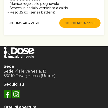
- Manico regolabile pieghevole
- Scocca in acciaio verniciato a caldo
- Peso 35 kg (senza batteria)
GN-BM53A82VCPL
RICHIEDI INFORMAZIONI
Sede
Sede Viale Venezia, 13
33010 Tavagnacco (Udine)
Seguici su
Orari di apertura