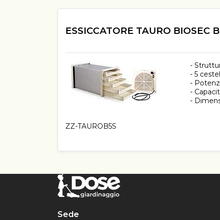
ESSICCATORE TAURO BIOSEC B
- Struttu
- 5 ceste
- Poten
- Capacit
- Dimens
ZZ-TAUROB5S
Sede