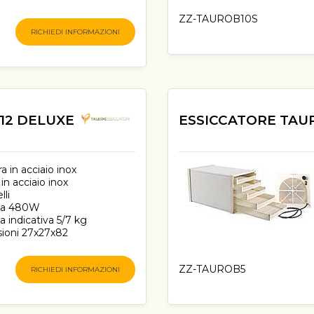
ZZ-TAUROB10S
RICHIEDI INFORMAZIONI
12 DELUXE
ESSICCATORE TAU
ra in acciaio inox
 in acciaio inox
lli
za 480W
a indicativa 5/7 kg
ioni 27x27x82
ZZ-TAUROB5
RICHIEDI INFORMAZIONI