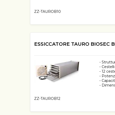
ZZ-TAUROB10
ESSICCATORE TAURO BIOSEC B
- Struttu
- Cestelli
- 12 ceste
- Poten
- Capacit
- Dimens
ZZ-TAUROB12