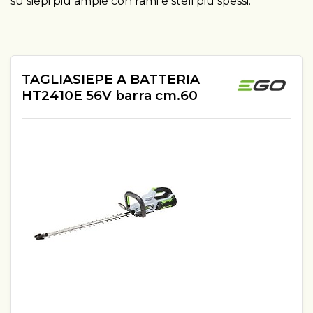
su siepi più ampie con rami e steli più spessi.
TAGLIASIEPE A BATTERIA
HT2410E 56V barra cm.60