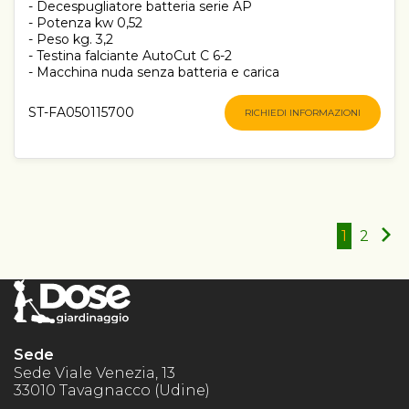
- Decespugliatore batteria serie AP
- Potenza kw 0,52
- Peso kg. 3,2
- Testina falciante AutoCut C 6-2
- Macchina nuda senza batteria e carica
ST-FA050115700
RICHIEDI INFORMAZIONI
1
2
Sede
Sede Viale Venezia, 13
33010 Tavagnacco (Udine)