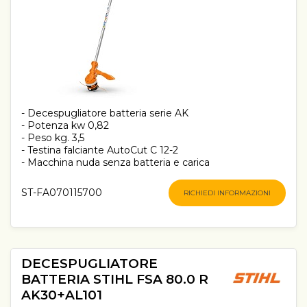
- Decespugliatore batteria serie AK
- Potenza kw 0,82
- Peso kg. 3,5
- Testina falciante AutoCut C 12-2
- Macchina nuda senza batteria e carica
ST-FA070115700
RICHIEDI INFORMAZIONI
DECESPUGLIATORE
BATTERIA STIHL FSA 80.0 R
AK30+AL101